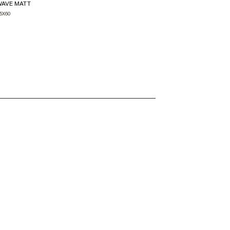
AVE MATT
WAVE LUX
5X60
25X60