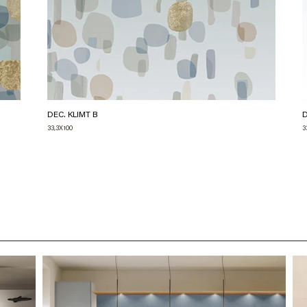
DEC. KLIMT B
D
33,3X100
3