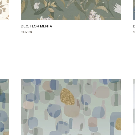
DEC. FLOR MENTA
D
33,3x100
3