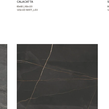
CALACATTA
S
60x60 | 60x120
120x120 MATT_LEV
1