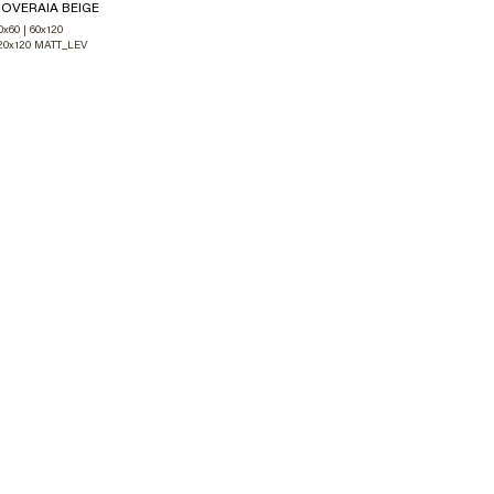
OVERAIA BEIGE
SOVERAIA SIL
60x60 | 60x120
60x60 | 60x120
20x120 MATT_LEV
120x120 MATT_LE