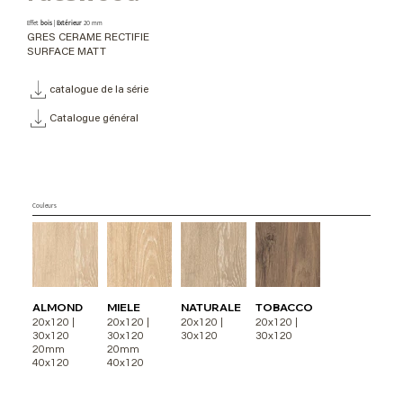
Effet
bois
|
Extérieur
20 mm
GRES CERAME RECTIFIE
SURFACE MATT
catalogue de la série
Catalogue général
Couleurs
ALMOND
MIELE
NATURALE
TOBACCO
20x120 |
20x120 |
20x120 |
20x120 |
30x120
30x120
30x120
30x120
20mm
20mm
40x120
40x120