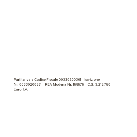
Partita Iva e Codice Fiscale 00330200361 - Iscrizione
Nr. 00330200361 - REA Modena Nr. 158575 - C.S. 3.218.750
Euro I.V.