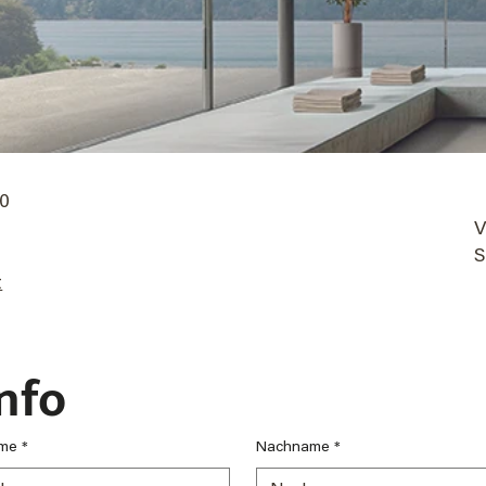
00
V
S
t
nfo
me
*
Nachname
*