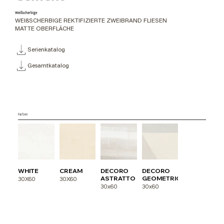
Weißscherbige
WEIßSCHERBIGE REKTIFIZIERTE ZWEIBRAND FLIESEN
MATTE OBERFLÄCHE
Serienkatalog
Gesamtkatalog
Farben
WHITE
CREAM
DECORO
DECORO
ASTRATTO
GEOMETRICO
30X60
30X60
30x60
30x60