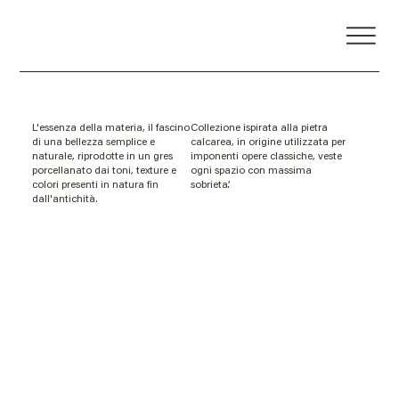
stone
effect |
outdoor
20mm
bistone
limestone
L'essenza della materia, il fascino
Collezione ispirata alla pietra
di una bellezza semplice e
calcarea, in origine utilizzata per
naturale, riprodotte in un gres
imponenti opere classiche, veste
porcellanato dai toni, texture e
ogni spazio con massima
colori presenti in natura fin
sobrieta’.
dall'antichità.