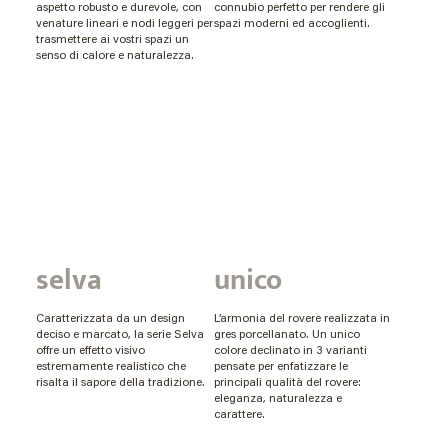
aspetto robusto e durevole, con
connubio perfetto per rendere gli
venature lineari e nodi leggeri per
spazi moderni ed accoglienti.
trasmettere ai vostri spazi un
senso di calore e naturalezza.
selva
unico
Caratterizzata da un design
L’armonia del rovere realizzata in
deciso e marcato, la serie Selva
gres porcellanato. Un unico
offre un effetto visivo
colore declinato in 3 varianti
estremamente realistico che
pensate per enfatizzare le
risalta il sapore della tradizione.
principali qualità del rovere:
eleganza, naturalezza e
carattere.