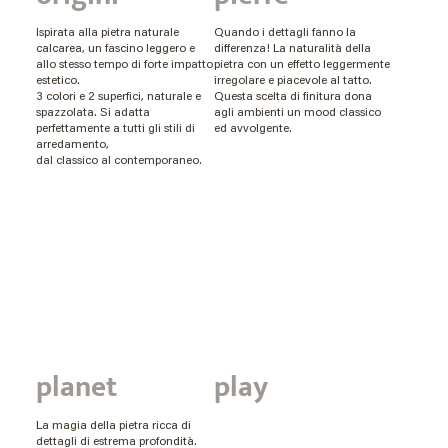
Ispirata alla pietra naturale
Quando i dettagli fanno la
calcarea, un fascino leggero e
differenza! La naturalità della
allo stesso tempo di forte impatto
pietra con un effetto leggermente
estetico.
irregolare e piacevole al tatto.
3 colori e 2 superfici, naturale e
Questa scelta di finitura dona
spazzolata. Si adatta
agli ambienti un mood classico
perfettamente a tutti gli stili di
ed avvolgente.
arredamento,
dal classico al contemporaneo.
planet
play
La magia della pietra ricca di
dettagli di estrema profondità.