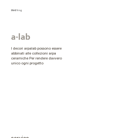
third
firing
a-lab
I decori arpalab possono essere
abbinati alle collezioni arpa
ceramiche Per rendere davvero
unico ogni progetto