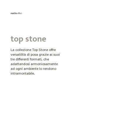
marble
effect
top stone
La collezione Top Stone offre
versatilità di posa grazie ai suoi
tre differenti formati, che
adattandosi armoniosamente
ad ogni ambiente lo rendono
intramontabile.