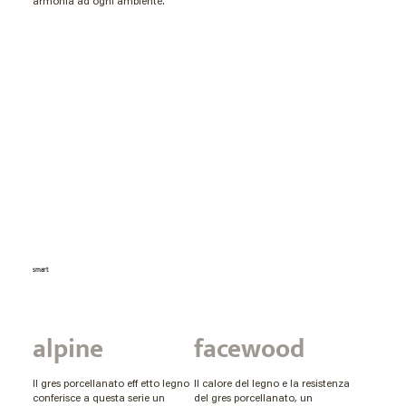
armonia ad ogni ambiente.
smart
alpine
facewood
Il gres porcellanato eff etto legno
Il calore del legno e la resistenza
conferisce a questa serie un
del gres porcellanato, un